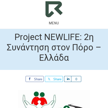
Skip
Skip
to
to
main
footer
content
MENU
Project NEWLIFE: 2η
Συνάντηση στον Πόρο –
Ελλάδα
Share
Share
Share
0